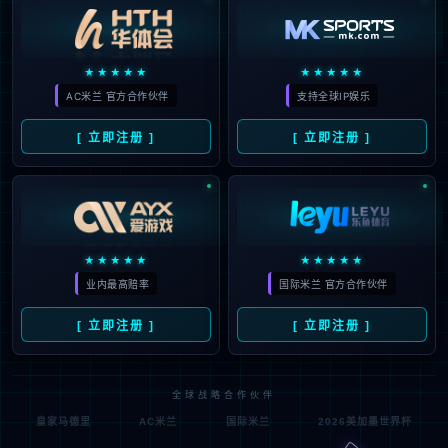
★★★★★
★★★★★
AC米兰 官方合作伙伴
支持全球IP娱乐
[ 立即注册 ]
[ 立即注册 ]
★★★★★
★★★★★
业内最高赔率
国际米兰 官方合作伙伴
[ 立即注册 ]
[ 立即注册 ]
全球战略合作伙伴
皇家马德里
AC米兰
国际米兰
2026美加墨世界杯