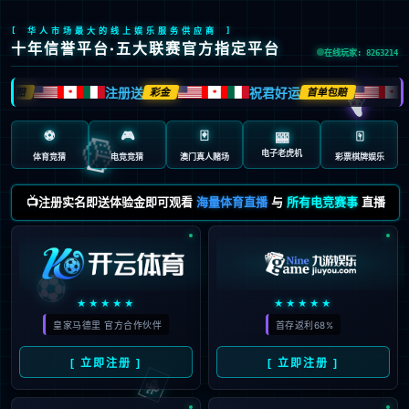
[ 华人市场最大的线上娱乐服务供应商 ]
十年信誉平台·五大联赛官方指定平台
在线玩家: 8263214
🎮
注册送
祝君好运
包赔
彩金
首单包赔
🍁
🍁
🍁
🎲
⚽
🎮
🃏
🀄️
🎰
电子老虎机
体育竞猜
电竞竞猜
澳门真人赌场
彩票棋牌娱乐
📺注册实名即送体验金即可观看
海量体育直播
与
所有电竞赛事
直播
⚽
★★★★★
★★★★★
皇家马德里 官方合作伙伴
首存返利68%
🃏
[ 立即注册 ]
[ 立即注册 ]