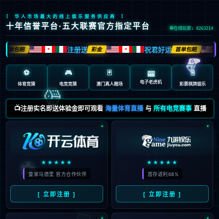
[ 华人市场最大的线上娱乐服务供应商 ]
十年信誉平台·五大联赛官方指定平台
在线玩家: 8263214
注册送
祝君好运
首单包赔
彩金
首单包赔
🍁
🍁
🍁
🎮
⚽
🎮
🃏
🀄️
🎰
电子老虎机
体育竞猜
电竞竞猜
澳门真人赌场
彩票棋牌娱乐
🎲
📺注册实名即送体验金即可观看
海量体育直播
与
所有电竞赛事
直播
⚽
★★★★★
★★★★★
皇家马德里 官方合作伙伴
首存返利68%
[ 立即注册 ]
[ 立即注册 ]
🃏